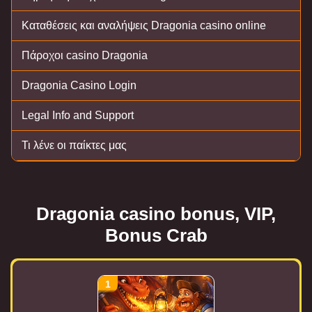
Καταθέσεις και αναλήψεις Dragonia casino online
Πάροχοι casino Dragonia
Dragonia Casino Login
Legal Info and Support
Τι λένε οι παίκτες μας
Dragonia casino bonus, VIP,
Bonus Crab