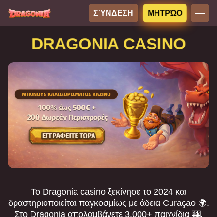
ΣΎΝΔΕΣΗ
ΜΗΤΡΏΟ
DRAGONIA CASINO
Το Dragonia casino ξεκίνησε το 2024 και
δραστηριοποιείται παγκοσμίως με άδεια Curaçao 🌍.
Στο Dragonia απολαμβάνετε 3.000+ παιχνίδια 🎰,