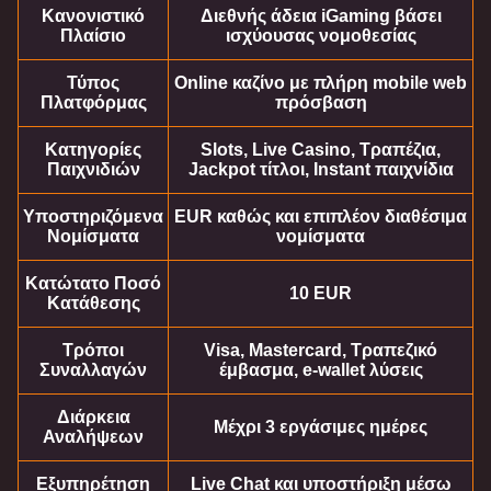
Κανονιστικό
Διεθνής άδεια iGaming βάσει
Πλαίσιο
ισχύουσας νομοθεσίας
Τύπος
Online καζίνο με πλήρη mobile web
Πλατφόρμας
πρόσβαση
Κατηγορίες
Slots, Live Casino, Τραπέζια,
Παιχνιδιών
Jackpot τίτλοι, Instant παιχνίδια
Υποστηριζόμενα
EUR καθώς και επιπλέον διαθέσιμα
Νομίσματα
νομίσματα
Κατώτατο Ποσό
10 EUR
Κατάθεσης
Τρόποι
Visa, Mastercard, Τραπεζικό
Συναλλαγών
έμβασμα, e-wallet λύσεις
Διάρκεια
Μέχρι 3 εργάσιμες ημέρες
Αναλήψεων
Εξυπηρέτηση
Live Chat και υποστήριξη μέσω