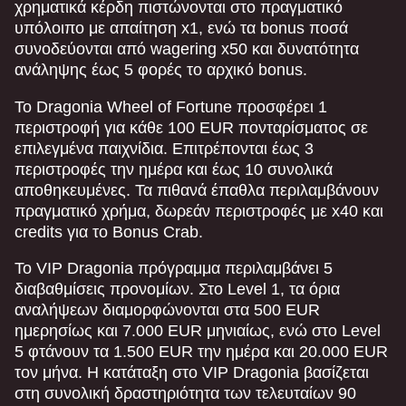
χρηματικά κέρδη πιστώνονται στο πραγματικό
υπόλοιπο με απαίτηση x1, ενώ τα bonus ποσά
συνοδεύονται από wagering x50 και δυνατότητα
ανάληψης έως 5 φορές το αρχικό bonus.
Το Dragonia Wheel of Fortune προσφέρει 1
περιστροφή για κάθε 100 EUR πονταρίσματος σε
επιλεγμένα παιχνίδια. Επιτρέπονται έως 3
περιστροφές την ημέρα και έως 10 συνολικά
αποθηκευμένες. Τα πιθανά έπαθλα περιλαμβάνουν
πραγματικό χρήμα, δωρεάν περιστροφές με x40 και
credits για το Bonus Crab.
Το VIP Dragonia πρόγραμμα περιλαμβάνει 5
διαβαθμίσεις προνομίων. Στο Level 1, τα όρια
αναλήψεων διαμορφώνονται στα 500 EUR
ημερησίως και 7.000 EUR μηνιαίως, ενώ στο Level
5 φτάνουν τα 1.500 EUR την ημέρα και 20.000 EUR
τον μήνα. Η κατάταξη στο VIP Dragonia βασίζεται
στη συνολική δραστηριότητα των τελευταίων 90