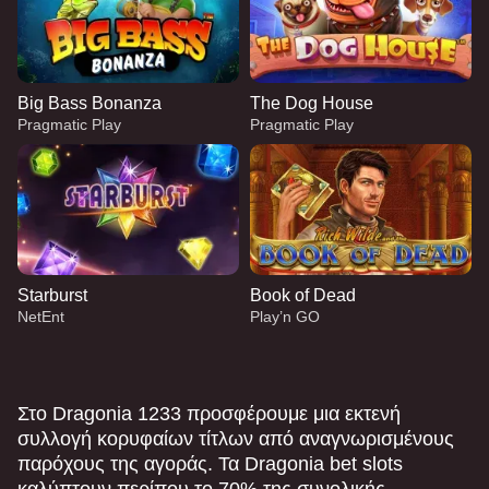
Big Bass Bonanza
The Dog House
Pragmatic Play
Pragmatic Play
Starburst
Book of Dead
NetEnt
Play’n GO
Στο Dragonia 1233 προσφέρουμε μια εκτενή
συλλογή κορυφαίων τίτλων από αναγνωρισμένους
παρόχους της αγοράς. Τα Dragonia bet slots
καλύπτουν περίπου το 70% της συνολικής
Live Baccarat
Aviator
Big Bass Bonanza
Live Blackjack
Big Bass Crash
The Dog House