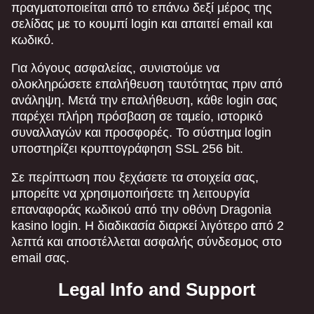
πραγματοποιείται από το επάνω δεξί μέρος της
σελίδας με το κουμπί login και απαιτεί email και
κωδικό.
Για λόγους ασφαλείας, συνιστούμε να
ολοκληρώσετε επαλήθευση ταυτότητας πριν από
ανάληψη. Μετά την επαλήθευση, κάθε login σας
παρέχει πλήρη πρόσβαση σε ταμείο, ιστορικό
συναλλαγών και προσφορές. Το σύστημα login
υποστηρίζει κρυπτογράφηση SSL 256 bit.
Σε περίπτωση που ξεχάσετε τα στοιχεία σας,
μπορείτε να χρησιμοποιήσετε τη λειτουργία
επαναφοράς κωδικού από την οθόνη Dragonia
kasino login. Η διαδικασία διαρκεί λιγότερο από 2
λεπτά και αποστέλλεται ασφαλής σύνδεσμος στο
email σας.
Legal Info and Support