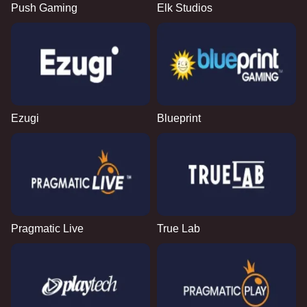
Push Gaming
Elk Studios
Ezugi
Blueprint
Pragmatic Live
True Lab