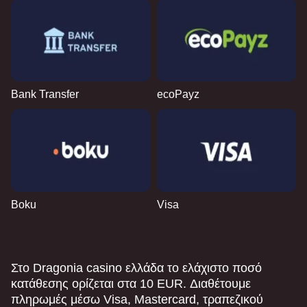
Bank Transfer
ecoPayz
Boku
Visa
Στο Dragonia casino ελλάδα το ελάχιστο ποσό
κατάθεσης ορίζεται στα 10 EUR. Διαθέτουμε
πληρωμές μέσω Visa, Mastercard, τραπεζικού