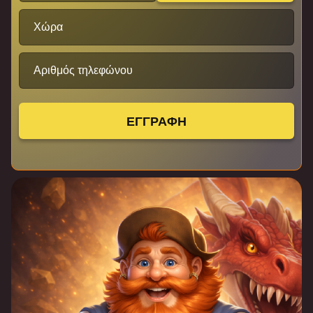
Χώρα
Αριθμός τηλεφώνου
ΕΓΓΡΑΦΗ