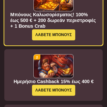
Μπόνους Καλωσορίσματος! 100%
έως 500 € + 200 δωρεάν περιστροφές
+ 1 Bonus Crab
ΛΑΒΕΤΕ ΜΠΟΝΟΥΣ
Ημερήσιο Cashback 15% έως 400 €
ΛΑΒΕΤΕ ΜΠΟΝΟΥΣ